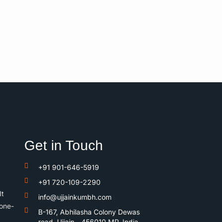
Get in Touch
+91 901-646-5919
+91 720-109-2290
It
info@ujjainkumbh.com
 one-
B-167, Abhilasha Colony Dewas
road, Ujjain - 456010 MP, India