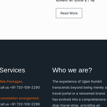
धार्मिकता का प्रतीक है। यह
Read More
Services
Who we are?
ela Packages.
The experience of Ujjain Kumbh
call us +91 720-109-2290
transcends beyond being merely a
travel portal or a renowned brand. 
comodation arrangement.
has evolved into a comprehensive
call us +91 720-109-2290
stop-travel-shop, providing an