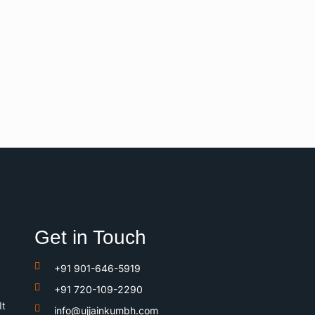
Get in Touch
+91 901-646-5919
+91 720-109-2290
It
info@ujjainkumbh.com