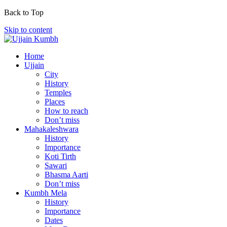
Back to Top
Skip to content
Home
Ujjain
City
History
Temples
Places
How to reach
Don’t miss
Mahakaleshwara
History
Importance
Koti Tirth
Sawari
Bhasma Aarti
Don’t miss
Kumbh Mela
History
Importance
Dates