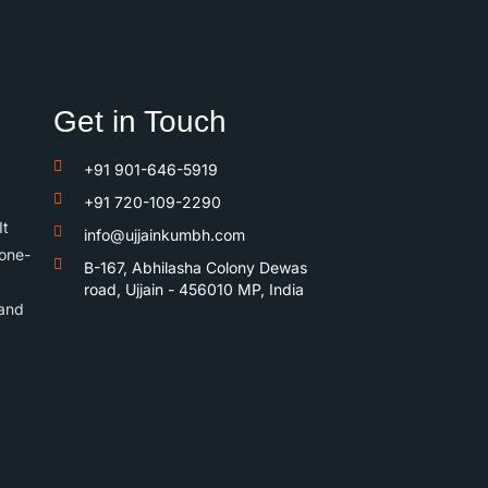
Get in Touch
+91 901-646-5919
+91 720-109-2290
It
info@ujjainkumbh.com
 one-
B-167, Abhilasha Colony Dewas
road, Ujjain - 456010 MP, India
 and