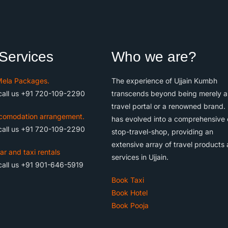
Services
Who we are?
ela Packages.
The experience of Ujjain Kumbh
call us +91 720-109-2290
transcends beyond being merely a
travel portal or a renowned brand. 
comodation arrangement.
has evolved into a comprehensive
call us +91 720-109-2290
stop-travel-shop, providing an
extensive array of travel products
ar and taxi rentals
services in Ujjain.
call us +91 901-646-5919
Book Taxi
Book Hotel
Book Pooja