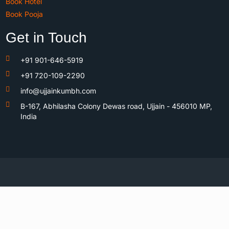
Book Hotel
Book Pooja
Get in Touch
+91 901-646-5919
+91 720-109-2290
info@ujjainkumbh.com
B-167, Abhilasha Colony Dewas road, Ujjain - 456010 MP,
India